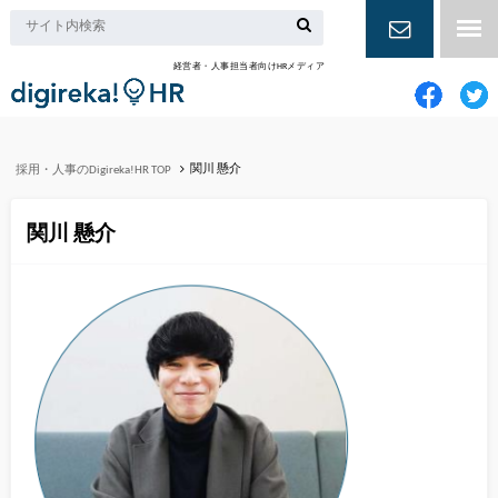
経営者・人事担当者向けHRメディア
お問い合
わせ
関川 懸介
採用・人事のDigireka!HR TOP
関川 懸介