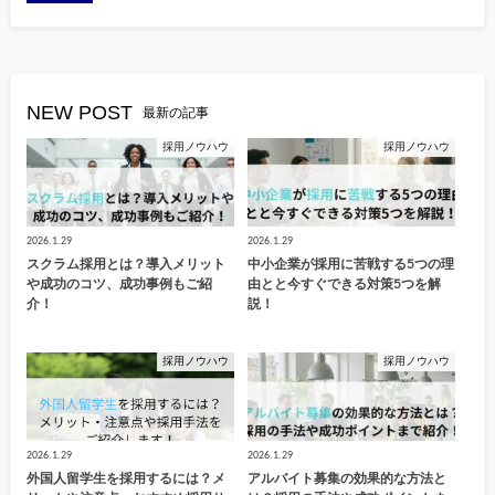
NEW POST
最新の記事
採用ノウハウ
採用ノウハウ
2026.1.29
2026.1.29
スクラム採用とは？導入メリット
中小企業が採用に苦戦する5つの理
や成功のコツ、成功事例もご紹
由とと今すぐできる対策5つを解
介！
説！
採用ノウハウ
採用ノウハウ
2026.1.29
2026.1.29
外国人留学生を採用するには？メ
アルバイト募集の効果的な方法と