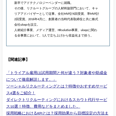
新卒でアドテクノロジーベンダーに就職。
その後、リクルートグループの人材斡旋部門において、キャ
リアアドバイザーとして従事。全社MVP計6回受賞、準MVP計
2回受賞。2016年4月に、創業者の当時代表取締役と共に株式
会社uloqoを設立。
人材紹介事業、メディア運営、HRsolution事業、uloqoに関わ
る全事業において、1人で立ち上げから収益化まで担う。
【関連記事】
「トライアル雇用は試用期間と何が違う？対象者や助成金
について徹底解説します。」
ソーシャルリクルーティングとは？特徴やおすすめサービ
ス4選をご紹介！
ダイレクトリクルーティングにおけるスカウト代行サービ
ス10選！特徴、費用などをまとめました。
採用戦略におけるKPIとは？採用効果から目標設定の方法ま