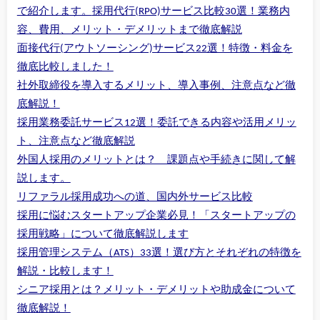
で紹介します。
採用代行(RPO)サービス比較30選！業務内
容、費用、メリット・デメリットまで徹底解説
面接代行(アウトソーシング)サービス22選！特徴・料金を
徹底比較しました！
社外取締役を導入するメリット、導入事例、注意点など徹
底解説！
採用業務委託サービス12選！委託できる内容や活用メリッ
ト、注意点など徹底解説
外国人採用のメリットとは？ 課題点や手続きに関して解
説します。
リファラル採用成功への道、国内外サービス比較
採用に悩むスタートアップ企業必見！「スタートアップの
採用戦略」について徹底解説します
採用管理システム（ATS）33選！選び方とそれぞれの特徴を
解説・比較します！
シニア採用とは？メリット・デメリットや助成金について
徹底解説！