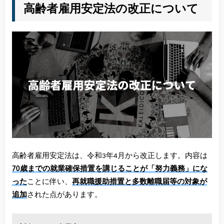
高齢者雇用安定法の改正について
高齢者雇用安定法は、令和3年4月から改正します。内容は
70歳までの就業確保措置を講じることが「
努力義務
」にな
った
ことに伴い、
再就職援助措置と多数離職届等の対象が
追加
された点があります。