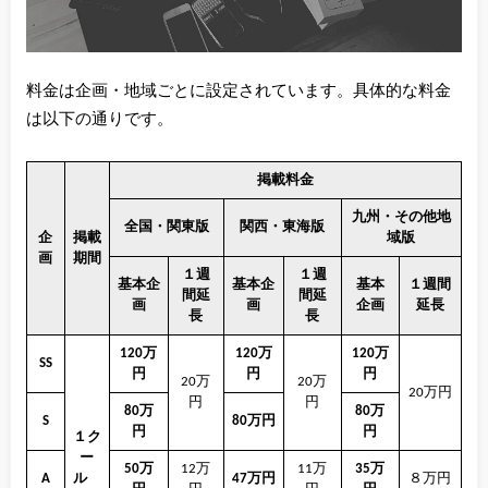
料金は企画・地域ごとに設定されています。具体的な料金
は以下の通りです。
掲載料金
九州・その他地
全国・関東版
関西・東海版
企
掲載
域版
画
期間
１週
１週
基本企
基本企
基本
１週間
間延
間延
画
画
企画
延長
長
長
120万
120万
120万
SS
円
円
円
20万
20万
20万円
円
円
80万
80万
S
80万円
円
円
１ク
ー
50万
12万
11万
35万
A
ル
47万円
８万円