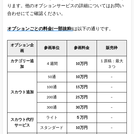
ります。他のオプションサービスの詳細についてはお問い
合わせにてご確認ください。
オプションごとの料金(一部抜粋)
は以下の通りです。
オプション企
参画単位
参画料金
販売枠
画
カテゴリー追
１原稿：最大
４週間
10万円
加
３つ
50通
10万円
–
100通
15万円
–
スカウト追加
200通
25万円
–
300通
30万円
–
ライト
５万円
–
スカウト代行
サービス
スタンダード
10万円
–