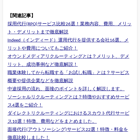
【関連記事】
採用代行(RPO)サービス比較26選！業務内容、費用、メリッ
ト・デメリットまで徹底解説
Indeed（インディード）運用代行を提供する会社16選。メ
リットや費用についてもご紹介！
オウンドメディアリクルーティングとは？メリット、デメ
リット、成功事例など徹底解説！
職業体験してから転職する「お試し転職」とは？サービス
概要や提供企業などを徹底解説
中途採用の流れ、面接のポイントを詳しく解説します。
ソーシャルリクルーティングとは？特徴やおすすめサービ
ス4選をご紹介！
ダイレクトリクルーティングにおけるスカウト代行サービ
ス10選！特徴、費用などをまとめました。
面接代行(アウトソーシング)サービス22選！特徴・料金を
徹底比較しました！