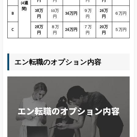
円
円
円
円
(4週
間)
38万
10万
９万
26万
B
36万円
６万円
円
円
円
円
28万
８万
７万
20万
C
26万円
５万円
円
円
円
円
エン転職のオプション内容