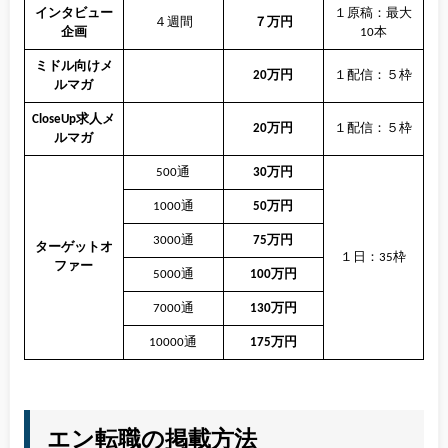
インタビュー
１原稿：最大
４週間
７万円
企画
10本
ミドル向けメ
20万円
１配信：５枠
ルマガ
CloseUp求人メ
20万円
１配信：５枠
ルマガ
500通
30万円
1000通
50万円
3000通
75万円
ターゲットオ
１日：35枠
ファー
5000通
100万円
7000通
130万円
10000通
175万円
エン転職の掲載方法