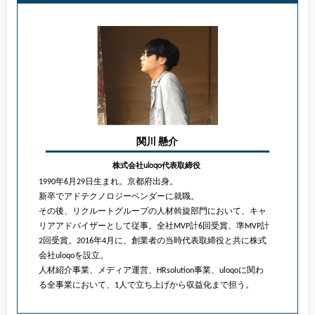
関川 懸介
株式会社uloqo代表取締役
1990年6月29日生まれ。京都府出身。
新卒でアドテクノロジーベンダーに就職。
その後、リクルートグループの人材斡旋部門において、キャ
リアアドバイザーとして従事。全社MVP計6回受賞、準MVP計
2回受賞。2016年4月に、創業者の当時代表取締役と共に株式
会社uloqoを設立。
人材紹介事業、メディア運営、HRsolution事業、uloqoに関わ
る全事業において、1人で立ち上げから収益化まで担う。