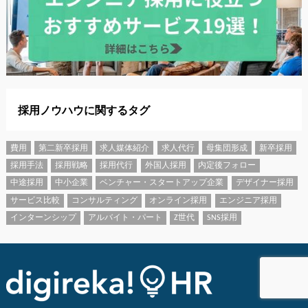
採用ノウハウに関するタグ
費用
第二新卒採用
求人媒体紹介
求人代行
母集団形成
新卒採用
採用手法
採用戦略
採用代行
外国人採用
内定後フォロー
中途採用
中小企業
ベンチャー・スタートアップ企業
デザイナー採用
サービス比較
コンサルティング
オンライン採用
エンジニア採用
インターンシップ
アルバイト・パート
Z世代
SNS採用