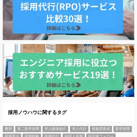
採用ノウハウに関するタグ
費用
第二新卒採用
求人媒体紹介
求人代行
母集団形成
新卒採用
採用手法
採用戦略
採用代行
外国人採用
内定後フォロー