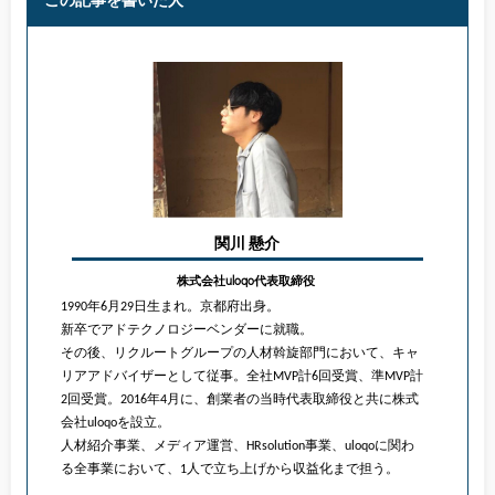
この記事を書いた人
関川 懸介
株式会社uloqo代表取締役
1990年6月29日生まれ。京都府出身。
新卒でアドテクノロジーベンダーに就職。
その後、リクルートグループの人材斡旋部門において、キャ
リアアドバイザーとして従事。全社MVP計6回受賞、準MVP計
2回受賞。2016年4月に、創業者の当時代表取締役と共に株式
会社uloqoを設立。
人材紹介事業、メディア運営、HRsolution事業、uloqoに関わ
る全事業において、1人で立ち上げから収益化まで担う。