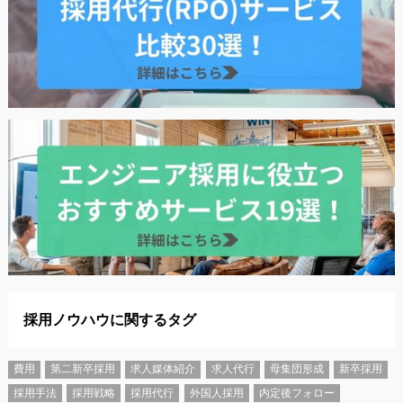
採用ノウハウに関するタグ
費用
第二新卒採用
求人媒体紹介
求人代行
母集団形成
新卒採用
採用手法
採用戦略
採用代行
外国人採用
内定後フォロー