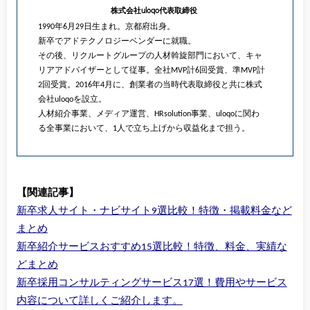
株式会社uloqo代表取締役
1990年6月29日生まれ。京都府出身。
新卒でアドテクノロジーベンダーに就職。
その後、リクルートグループの人材斡旋部門において、キャ
リアアドバイザーとして従事。全社MVP計6回受賞、準MVP計
2回受賞。2016年4月に、創業者の当時代表取締役と共に株式
会社uloqoを設立。
人材紹介事業、メディア運営、HRsolution事業、uloqoに関わ
る全事業において、1人で立ち上げから収益化まで担う。
【関連記事】
新卒求人サイト・ナビサイト9選比較！特徴・掲載料金など
まとめ
新卒紹介サービスおすすめ15選比較！特徴、料金、実績な
どまとめ
新卒採用コンサルティングサービス17選！費用やサービス
内容について詳しくご紹介します。