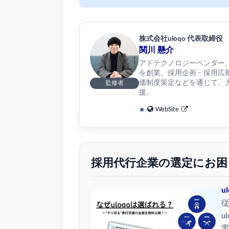
株式会社uloqo 代表取締役
関川 懸介
アドテクノロジーベンダー、リ
を創業。採用企画・採用広
価制度策定などを通じて、大
監修者
援。
WebSite
採用代行企業の選定にお困
u
u