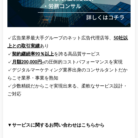
✓広告業界最大手グループのネット広告代理店等、
50社以
上との取引実績
あり
✓
契約継続率90％以上
を誇る高品質サービス
✓
月額200,000円~
の圧倒的コストパフォーマンスを実現
✓デジタルマーケティング業界出身のコンサルタントだか
らこそ業界・事業を熟知
✓少数精鋭だからこそ実現出来る、柔軟なサービス設計・
ご対応
▼サービスに関するお問い合わせはこちらから