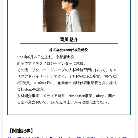
関川 懸介
株式会社uloqo代表取締役
1990年6月29日生まれ。京都府出身。
新卒でアドテクノロジーベンダーに就職。
その後、リクルートグループの人材斡旋部門において、キャ
リアアドバイザーとして従事。全社MVP計6回受賞、準MVP計
2回受賞。2016年4月に、創業者の当時代表取締役と共に株式
会社uloqoを設立。
人材紹介事業、メディア運営、HRsolution事業、uloqoに関わ
る全事業において、1人で立ち上げから収益化まで担う。
【関連記事】