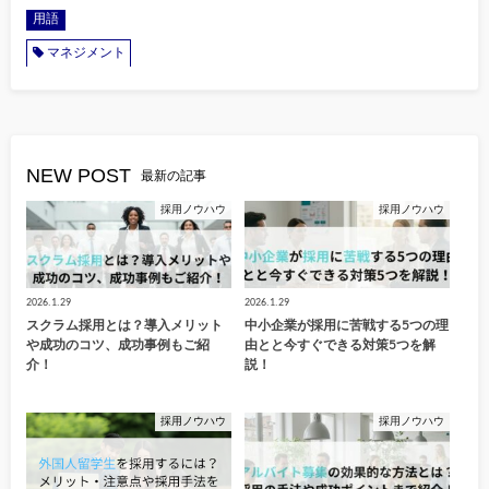
用語
マネジメント
NEW POST
最新の記事
採用ノウハウ
採用ノウハウ
2026.1.29
2026.1.29
スクラム採用とは？導入メリット
中小企業が採用に苦戦する5つの理
や成功のコツ、成功事例もご紹
由とと今すぐできる対策5つを解
介！
説！
採用ノウハウ
採用ノウハウ