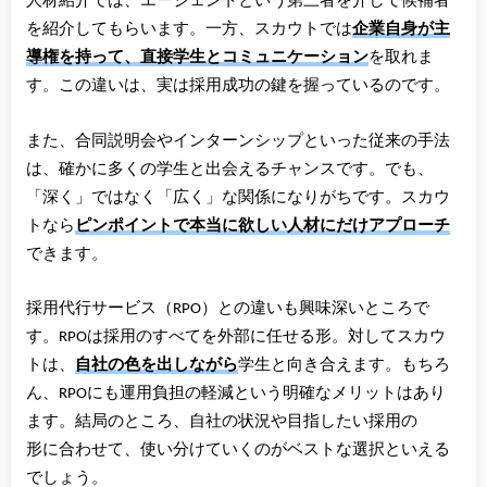
人材紹介では、エージェントという第三者を介して候補者
を紹介してもらいます。一方、スカウトでは
企業自身が主
導権を持って、直接学生とコミュニケーション
を取れま
す。この違いは、実は採用成功の鍵を握っているのです。
また、合同説明会やインターンシップといった従来の手法
は、確かに多くの学生と出会えるチャンスです。でも、
「深く」ではなく「広く」な関係になりがちです。スカウ
トなら
ピンポイントで本当に欲しい人材にだけアプローチ
できます。
採用代行サービス（RPO）との違いも興味深いところで
す。RPOは採用のすべてを外部に任せる形。対してスカウ
トは、
自社の色を出しながら
学生と向き合えます。もちろ
ん、RPOにも運用負担の軽減という明確なメリットはあり
ます。結局のところ、自社の状況や目指したい採用の
形に合わせて、使い分けていくのがベストな選択といえる
でしょう。