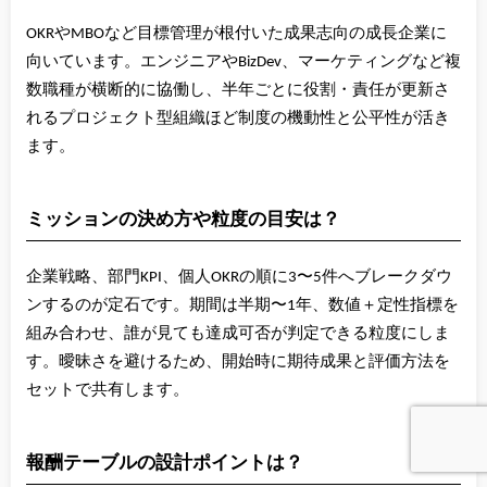
OKRやMBOなど目標管理が根付いた成果志向の成長企業に
向いています。エンジニアやBizDev、マーケティングなど複
数職種が横断的に協働し、半年ごとに役割・責任が更新さ
れるプロジェクト型組織ほど制度の機動性と公平性が活き
ます。
ミッションの決め方や粒度の目安は？
企業戦略、部門KPI、個人OKRの順に3〜5件へブレークダウ
ンするのが定石です。期間は半期〜1年、数値＋定性指標を
組み合わせ、誰が見ても達成可否が判定できる粒度にしま
す。曖昧さを避けるため、開始時に期待成果と評価方法を
セットで共有します。
報酬テーブルの設計ポイントは？